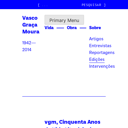
Skip
[
]
to
Vasco
content
Primary Menu
Graça
Vida
Obra
Sobre
Moura
Artigos
1942—
Entrevistas
2014
Reportagens
Edições
Intervenções
vgm, Cinquenta Anos