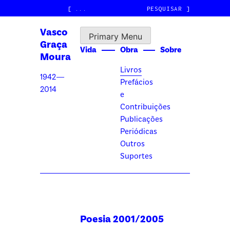
Skip
[
]
to
Vasco
content
Primary Menu
Graça
Vida
Obra
Sobre
Moura
Livros
1942—
Prefácios
2014
e
Contribuições
Publicações
Periódicas
Outros
Suportes
Poesia 2001/2005