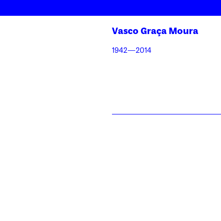
Skip
to
Vasco Graça Moura
content
1942—2014