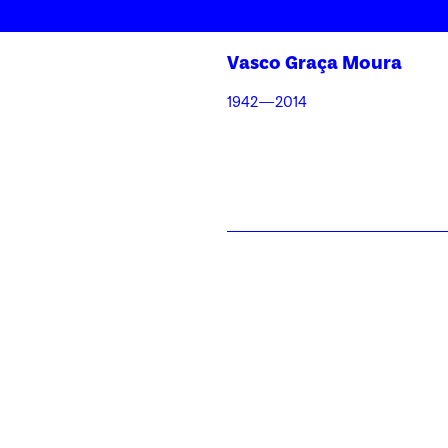
Skip
to
Vasco Graça Moura
content
1942—2014