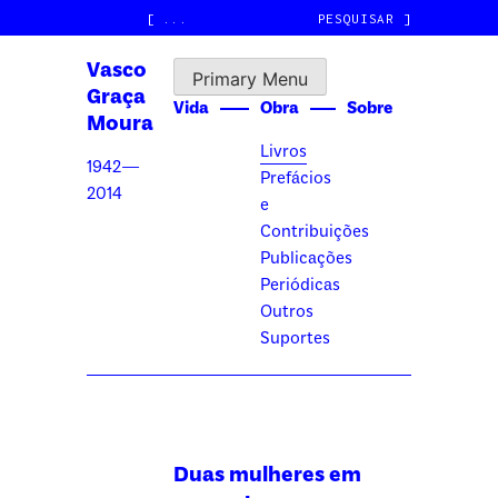
Skip
[
]
to
Vasco
content
Primary Menu
Graça
Vida
Obra
Sobre
Moura
Livros
1942—
Prefácios
2014
e
Contribuições
Publicações
Periódicas
Outros
Suportes
Duas mulheres em